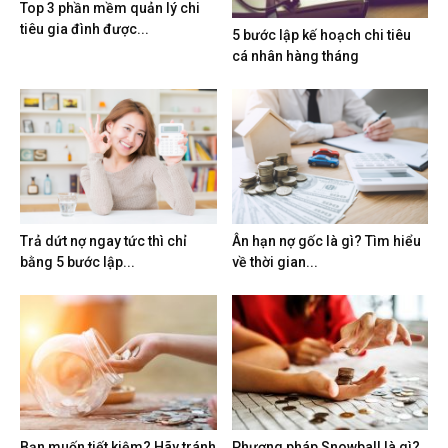
Top 3 phần mềm quản lý chi
tiêu gia đình được...
5 bước lập kế hoạch chi tiêu
cá nhân hàng tháng
Trả dứt nợ ngay tức thì chỉ
Ân hạn nợ gốc là gì? Tìm hiểu
bằng 5 bước lập...
về thời gian...
Bạn muốn tiết kiệm? Hãy tránh
Phương pháp Snowball là gì?