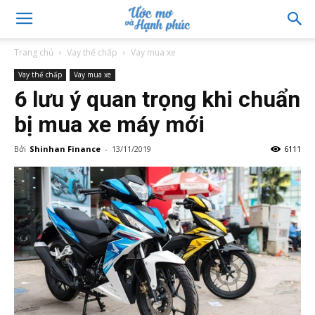
Trang chủ
Vay thế chấp
Vay mua xe
Vay thế chấp
Vay mua xe
6 lưu ý quan trọng khi chuẩn
bị mua xe máy mới
Bởi
Shinhan Finance
-
13/11/2019
6111