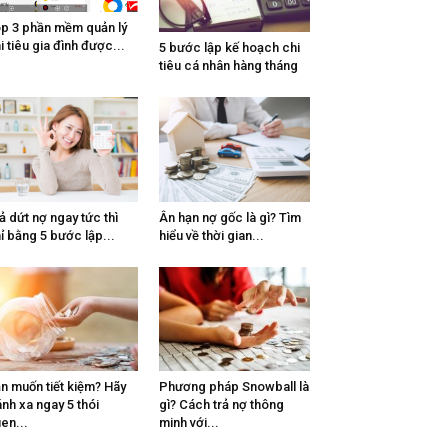
p 3 phần mềm quản lý
i tiêu gia đình được...
5 bước lập kế hoạch chi
tiêu cá nhân hàng tháng
ả dứt nợ ngay tức thì
Ân hạn nợ gốc là gì? Tìm
ỉ bằng 5 bước lập...
hiểu về thời gian...
n muốn tiết kiệm? Hãy
Phương pháp Snowball là
ánh xa ngay 5 thói
gì? Cách trả nợ thông
en...
minh với...