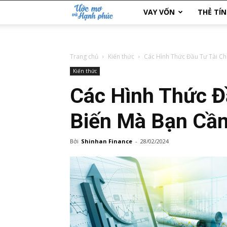
Ước
VAY VỐN
THẺ TÍ
Mơ
Trang chủ
Kiến thức
Các Hình Thức Đầu Tư Tài Ch
và
Kiến thức
Hạnh
Các Hình Thức Đ
Phúc
Biến Mà Bạn Cần
Bởi
Shinhan Finance
-
28/02/2024