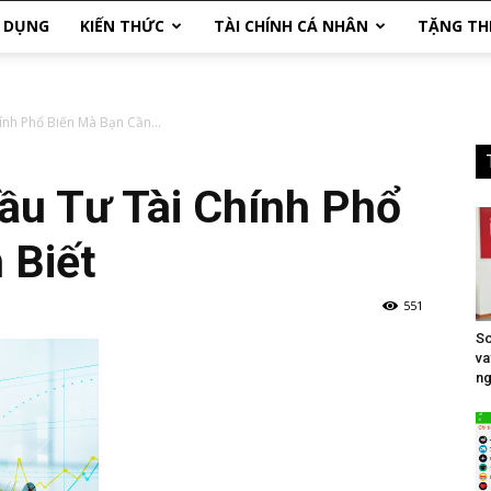
N DỤNG
KIẾN THỨC
TÀI CHÍNH CÁ NHÂN
TẶNG TH
ính Phổ Biến Mà Bạn Cần...
ầu Tư Tài Chính Phổ
 Biết
551
So
va
ng