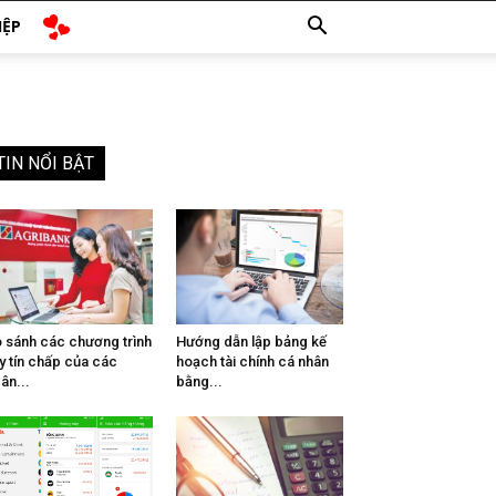
IỆP
TIN NỔI BẬT
 sánh các chương trình
Hướng dẫn lập bảng kế
y tín chấp của các
hoạch tài chính cá nhân
ân...
bằng...