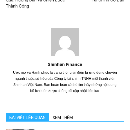
Thành Công
Shinhan Finance
Ước mơ và Hạnh phúc là trang thông tin điện tử ứng dụng chuyên
ngành thuộc sở hữu của Công ty tài chính TNHH một thành viên
Shinhan Việt Nam. Bạn hoàn toàn có thể tìm thấy những nội dung
bổ ích luôn được chúng tôi cập nhật liên tục.
BÀI VIẾT LIÊN QUAN
XEM THÊM