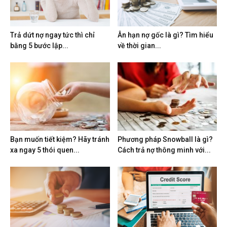
Trả dứt nợ ngay tức thì chỉ
Ân hạn nợ gốc là gì? Tìm hiểu
bằng 5 bước lập...
về thời gian...
Bạn muốn tiết kiệm? Hãy tránh
Phương pháp Snowball là gì?
xa ngay 5 thói quen...
Cách trả nợ thông minh với...