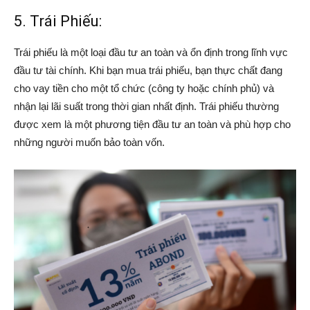
5. Trái Phiếu:
Trái phiếu là một loại đầu tư an toàn và ổn định trong lĩnh vực
đầu tư tài chính. Khi bạn mua trái phiếu, bạn thực chất đang
cho vay tiền cho một tổ chức (công ty hoặc chính phủ) và
nhận lại lãi suất trong thời gian nhất định. Trái phiếu thường
được xem là một phương tiện đầu tư an toàn và phù hợp cho
những người muốn bảo toàn vốn.