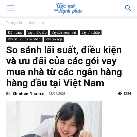
Trang chủ
Kiến thức
Kiến thức
Vay thế chấp
Vay sửa mua nhà
Vay tín chấp
Vay tiêu dùng cá nhân
Vay trả góp
So sánh lãi suất, điều kiện
và ưu đãi của các gói vay
mua nhà từ các ngân hàng
hàng đầu tại Việt Nam
Bởi
Shinhan Finance
-
18/04/2023
1254