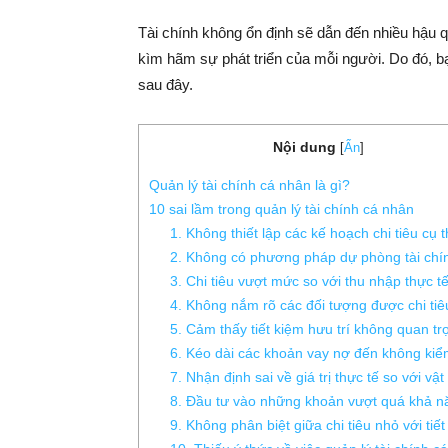
Tài chính không ổn định sẽ dẫn đến nhiều hậu 
kìm hãm sự phát triển của mỗi người. Do đó, bạ
sau đây.
Nội dung
[
Ẩn
]
Quản lý tài chính cá nhân là gì?
10 sai lầm trong quản lý tài chính cá nhân
1. Không thiết lập các kế hoạch chi tiêu cụ 
2. Không có phương pháp dự phòng tài chí
3. Chi tiêu vượt mức so với thu nhập thực t
4. Không nắm rõ các đối tượng được chi tiê
5. Cảm thấy tiết kiệm hưu trí không quan tr
6. Kéo dài các khoản vay nợ đến không kiể
7. Nhận định sai về giá trị thực tế so với vật
8. Đầu tư vào những khoản vượt quá khả n
9. Không phân biệt giữa chi tiêu nhỏ với tiế