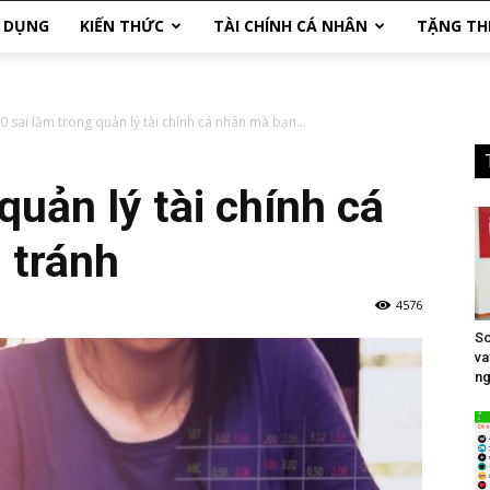
N DỤNG
KIẾN THỨC
TÀI CHÍNH CÁ NHÂN
TẶNG TH
0 sai lầm trong quản lý tài chính cá nhân mà bạn...
quản lý tài chính cá
 tránh
4576
So
va
ng