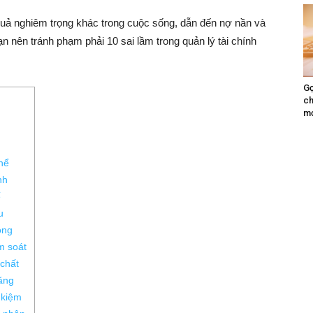
quả nghiêm trọng khác trong cuộc sống, dẫn đến nợ nần và
n nên tránh phạm phải 10 sai lầm trong quản lý tài chính
Gợ
ch
mớ
thể
nh
ế
u
ọng
m soát
 chất
ăng
t kiệm