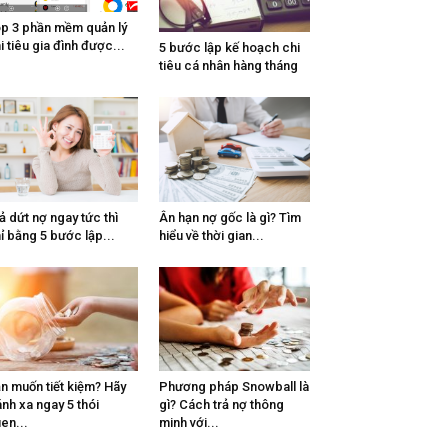
p 3 phần mềm quản lý
i tiêu gia đình được...
5 bước lập kế hoạch chi
tiêu cá nhân hàng tháng
ả dứt nợ ngay tức thì
Ân hạn nợ gốc là gì? Tìm
ỉ bằng 5 bước lập...
hiểu về thời gian...
n muốn tiết kiệm? Hãy
Phương pháp Snowball là
ánh xa ngay 5 thói
gì? Cách trả nợ thông
en...
minh với...