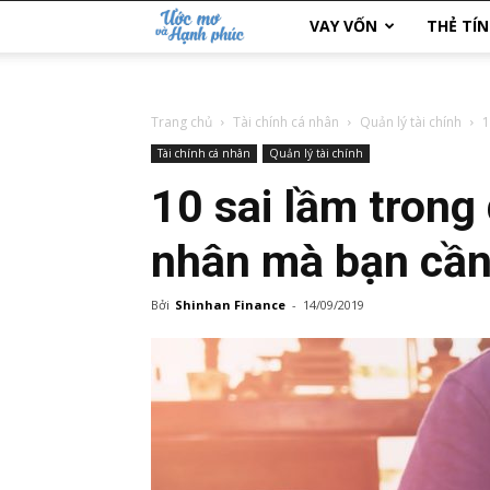
Ước
VAY VỐN
THẺ TÍ
Mơ
Trang chủ
Tài chính cá nhân
Quản lý tài chính
1
và
Tài chính cá nhân
Quản lý tài chính
Hạnh
10 sai lầm trong 
Phúc
nhân mà bạn cần
Bởi
Shinhan Finance
-
14/09/2019