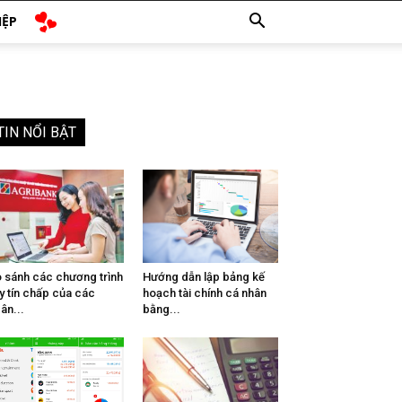
IỆP
TIN NỔI BẬT
 sánh các chương trình
Hướng dẫn lập bảng kế
y tín chấp của các
hoạch tài chính cá nhân
ân...
bằng...