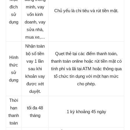
đích
minh, vay
Chủ yếu là chi tiêu và rút tiền mặt.
sử
vốn kinh
dụng
doanh, vay
sửa nhà,
mua xe,…
Nhận toàn
bộ số tiền
Quẹt thẻ tại các điểm thanh toán,
Hình
vay 1 lần
thanh toán online hoặc rút tiền mặt có
thức
sau khi
tính phí và lãi tại ATM hoặc thông qua
sử
khoản vay
tổ chức tín dụng với một hạn mức
dụng
được xét
cho phép.
duyệt.
Thời
hạn
tối đa 48
1 kỳ khoảng 45 ngày
thanh
tháng
toán