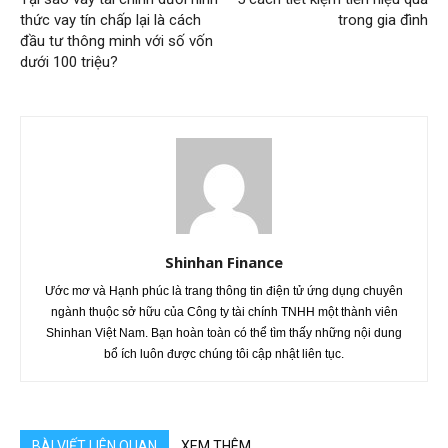
thức vay tín chấp lại là cách
trong gia đình
đầu tư thông minh với số vốn
dưới 100 triệu?
Shinhan Finance
Ước mơ và Hạnh phúc là trang thông tin điện tử ứng dụng chuyên
ngành thuộc sở hữu của Công ty tài chính TNHH một thành viên
Shinhan Việt Nam. Bạn hoàn toàn có thể tìm thấy những nội dung
bổ ích luôn được chúng tôi cập nhật liên tục.
BÀI VIẾT LIÊN QUAN
XEM THÊM