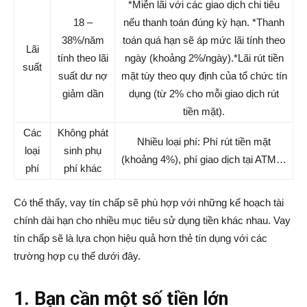
*Miễn lãi với các giao dịch chi tiêu
18 –
nếu thanh toán đúng kỳ hạn. *Thanh
38%/năm
toán quá hạn sẽ áp mức lãi tính theo
Lãi
tính theo lãi
ngày (khoảng 2%/ngày).*Lãi rút tiền
suất
suất dư nợ
mặt tùy theo quy định của tổ chức tín
giảm dần
dụng (từ 2% cho mỗi giao dịch rút
tiền mặt).
Các
Không phát
Nhiều loại phí: Phí rút tiền mặt
loại
sinh phụ
(khoảng 4%), phí giao dịch tại ATM…
phí
phí khác
Có thể thấy, vay tín chấp sẽ phù hợp với những kế hoạch tài
chính dài hạn cho nhiều mục tiêu sử dụng tiền khác nhau. Vay
tín chấp sẽ là lựa chọn hiệu quả hơn thẻ tín dụng với các
trường hợp cụ thể dưới đây.
1. Bạn cần một số tiền lớn