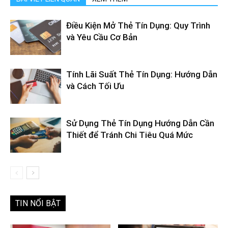
Điều Kiện Mở Thẻ Tín Dụng: Quy Trình
và Yêu Cầu Cơ Bản
Tính Lãi Suất Thẻ Tín Dụng: Hướng Dẫn
và Cách Tối Ưu
Sử Dụng Thẻ Tín Dụng Hướng Dẫn Cần
Thiết để Tránh Chi Tiêu Quá Mức
TIN NỔI BẬT