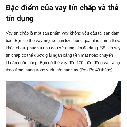
Đặc điểm của vay tín chấp và thẻ
tín dụng
Vay tín chấp là một sản phẩm vay không yêu cầu tài sản đảm
bảo. Bạn có thể vay một số tiền lớn thông qua nhiều hình thức
khác nhau, phục vụ nhu cầu sử dụng tiền đa dạng. Số tiền vay
tín chấp có thể được giải ngân bằng tiền mặt hoặc chuyển
khoản ngân hàng. Bạn có thể vay đến 100 triệu đồng và trả nợ
theo từng tháng trong suốt thời hạn vay (lên đến 48 tháng).