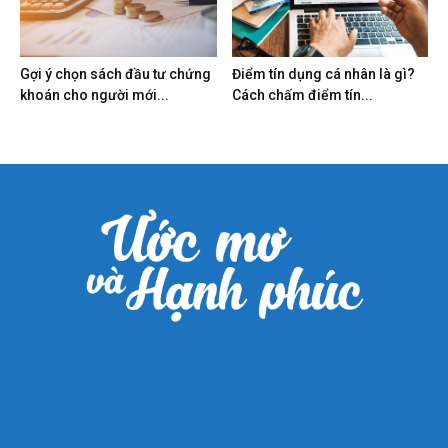
Gợi ý chọn sách đầu tư chứng
Điểm tín dụng cá nhân là gì?
khoán cho người mới...
Cách chấm điểm tín...