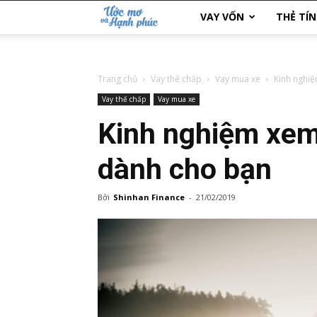
Ước
VAY VỐN
THẺ TÍ
Mơ
Trang chủ
Vay thế chấp
Vay mua xe
Kinh nghiệ
và
Vay thế chấp
Vay mua xe
Hạnh
Kinh nghiệm xem
Phúc
dành cho bạn
Bởi
Shinhan Finance
-
21/02/2019