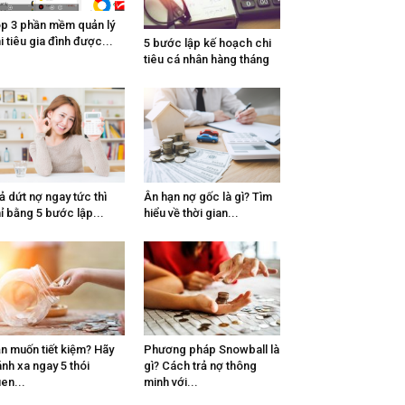
p 3 phần mềm quản lý
i tiêu gia đình được...
5 bước lập kế hoạch chi
tiêu cá nhân hàng tháng
ả dứt nợ ngay tức thì
Ân hạn nợ gốc là gì? Tìm
ỉ bằng 5 bước lập...
hiểu về thời gian...
n muốn tiết kiệm? Hãy
Phương pháp Snowball là
ánh xa ngay 5 thói
gì? Cách trả nợ thông
en...
minh với...