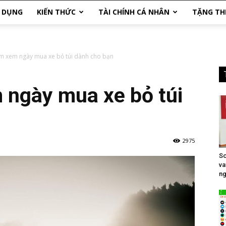
N DỤNG
KIẾN THỨC
TÀI CHÍNH CÁ NHÂN
TẶNG TH
m xem ngày mua xe bỏ túi dành cho bạn
 ngày mua xe bỏ túi
2975
So
va
ng