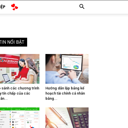
IỆP
TIN NỔI BẬT
 sánh các chương trình
Hướng dẫn lập bảng kế
y tín chấp của các
hoạch tài chính cá nhân
ân...
bằng...