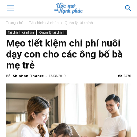
Trang chủ
Tài chính cá nhân
Quản lý tài chính
Tài chính cá nhân
Quản lý tài chính
Mẹo tiết kiệm chi phí nuôi
dạy con cho các ông bố bà
mẹ trẻ
Bởi
Shinhan Finance
-
13/08/2019
2476