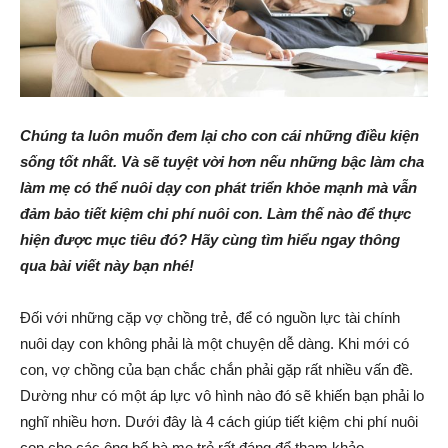
Chúng ta luôn muốn đem lại cho con cái những điều kiện
sống tốt nhất. Và sẽ tuyệt vời hơn nếu những bậc làm cha
làm mẹ có thể nuôi dạy con phát triển khỏe mạnh mà vẫn
đảm bảo tiết kiệm chi phí nuôi con. Làm thế nào để thực
hiện được mục tiêu đó? Hãy cùng tìm hiểu ngay thông
qua bài viết này bạn nhé!
Đối với những cặp vợ chồng trẻ, để có nguồn lực tài chính
nuôi dạy con không phải là một chuyện dễ dàng. Khi mới có
con, vợ chồng của bạn chắc chắn phải gặp rất nhiều vấn đề.
Dường như có một áp lực vô hình nào đó sẽ khiến bạn phải lo
nghĩ nhiều hơn. Dưới đây là 4 cách giúp tiết kiệm chi phí nuôi
con cho các ông bố bà mẹ trẻ rất đáng để tham khảo.