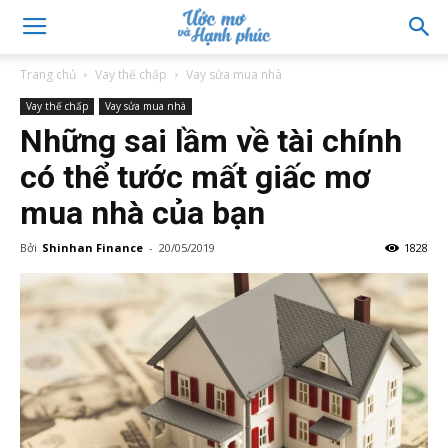
Trang chủ
Vay thế chấp
Vay sửa mua nhà
Vay thế chấp
Vay sửa mua nhà
Những sai lầm về tài chính
có thể tước mất giấc mơ
mua nhà của bạn
Bởi
Shinhan Finance
-
20/05/2019
1828