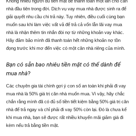
Không nhiều người đủ tiền mặt để thanh toán một lần cho căn
nhà đầu tiên trong đời. Dịch vụ vay mua nhà được sinh ra để
giải quyết nhu cầu chi trả này. Tuy nhiên, điều cuối cùng bạn
muốn sau khi làm việc vất vả để trả cả vốn lẫn lãi vay mua
nhà là nhận thêm tin nhắn đòi nợ từ những khoản vay khác.
Hãy đảm bảo mình đã thanh toán hết những khoản nợ tồn
đọng trước khi mơ đến việc có một căn nhà riêng của mình.
Bạn có sẵn bao nhiêu tiền mặt có thể dành để
mua nhà
?
Các chuyên gia tài chính gợi ý con số an toàn khi phải đi vay
mua nhà là 50% giá trị căn nhà muốn mua. Vì vậy, hãy chắc
chắn rằng mình đã có đủ số tiền tiết kiệm bằng 50% giá trị căn
nhà để trả ngay và chỉ phải đi vay 50% còn lại. Đó là chưa kể
khi mua nhà, bạn sẽ được rất nhiều khuyến mãi giảm giá đi
kèm nếu trả bằng tiền mặt.