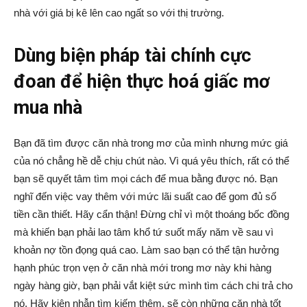
nhà với giá bị kê lên cao ngất so với thị trường.
Dùng biện pháp tài chính cực
đoan để hiện thực hoá giấc mơ
mua nhà
Bạn đã tìm được căn nhà trong mơ của mình nhưng mức giá
của nó chẳng hề dễ chịu chút nào. Vì quá yêu thích, rất có thể
bạn sẽ quyết tâm tìm mọi cách để mua bằng được nó. Bạn
nghĩ đến việc vay thêm với mức lãi suất cao để gom đủ số
tiền cần thiết. Hãy cẩn thận! Đừng chỉ vì một thoáng bốc đồng
mà khiến bạn phải lao tâm khổ tứ suốt mấy năm về sau vì
khoản nợ tồn đọng quá cao. Làm sao bạn có thể tận hưởng
hạnh phúc trọn vẹn ở căn nhà mới trong mơ này khi hàng
ngày hàng giờ, bạn phải vắt kiệt sức mình tìm cách chi trả cho
nó. Hãy kiên nhẫn tìm kiếm thêm, sẽ còn những căn nhà tốt