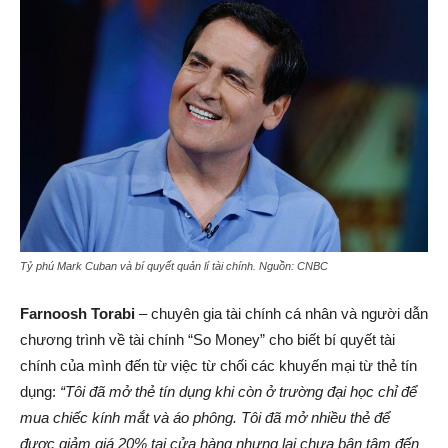
Tỷ phú Mark Cuban và bí quyết quản lí tài chính. Nguồn: CNBC
Farnoosh Torabi
– chuyên gia tài chính cá nhân và người dẫn
chương trình về tài chính “So Money” cho biết bí quyết tài
chính của mình đến từ việc từ chối các khuyến mại từ thẻ tín
dụng:
“Tôi đã mở thẻ tín dụng khi còn ở trường đại học chỉ để
mua chiếc kính mắt và áo phông. Tôi đã mở nhiều thẻ để
được giảm giá 20% tại cửa hàng nhưng lại chưa bận tâm đến