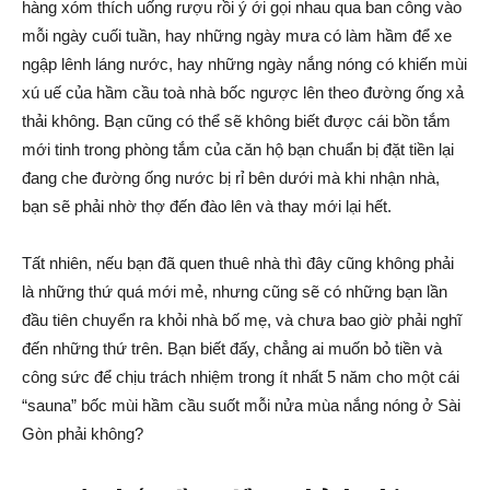
hàng xóm thích uống rượu rồi ý ới gọi nhau qua ban công vào
mỗi ngày cuối tuần, hay những ngày mưa có làm hầm để xe
ngập lênh láng nước, hay những ngày nắng nóng có khiến mùi
xú uế của hầm cầu toà nhà bốc ngược lên theo đường ống xả
thải không. Bạn cũng có thể sẽ không biết được cái bồn tắm
mới tinh trong phòng tắm của căn hộ bạn chuẩn bị đặt tiền lại
đang che đường ống nước bị rỉ bên dưới mà khi nhận nhà,
bạn sẽ phải nhờ thợ đến đào lên và thay mới lại hết.
Tất nhiên, nếu bạn đã quen thuê nhà thì đây cũng không phải
là những thứ quá mới mẻ, nhưng cũng sẽ có những bạn lần
đầu tiên chuyển ra khỏi nhà bố mẹ, và chưa bao giờ phải nghĩ
đến những thứ trên. Bạn biết đấy, chẳng ai muốn bỏ tiền và
công sức để chịu trách nhiệm trong ít nhất 5 năm cho một cái
“sauna” bốc mùi hầm cầu suốt mỗi nửa mùa nắng nóng ở Sài
Gòn phải không?