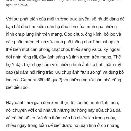
bạn định mua.
Với sự phát triển của môi trường trực tuyến, sẽ rất dễ dàng để
bạn bắt đầu tìm kiếm căn hộ đầu tiên của mình qua những
hình chụp lung linh trên mạng. Góc chụp, ống kính, bộ lọc và
các phần mềm chỉnh sửa ảnh phổ thông như Photoshop có
thể biến một căn phòng chật chội, thiếu sáng và cũ kỹ ngoài
đời nhìn rộng rãi, đầy ánh sáng và tinh tươm trên mạng. Thế
hệ Y đặc biệt nhạy cảm với những hình ảnh có tính thẩm mỹ
cao (ai dám nói rằng trào lưu chụp ảnh “tự sướng” và dùng bộ
lọc của Camera 360 đã qua?) và những người bán nhà cũng
biết điều đó.
Hãy dành thời gian đến xem thực tế căn hộ mình định mua,
nói chuyện với chủ nhà về những hư hỏng hay sửa chữa đã
và có thể sẽ có. Và đến thăm căn hộ nhiều lần trong ngày,
nhiều ngày trong tuần để biết được nơi bạn tính ở có những