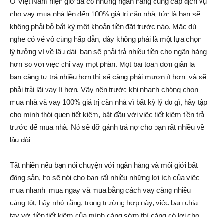
Ở Việt Nam hiện giờ đã có những ngân hàng cung cấp dịch vụ
cho vay mua nhà lên đến 100% giá trị căn nhà, tức là bạn sẽ
không phải bỏ bất kỳ một khoản tiền đặt trước nào. Mặc dù
nghe có vẻ vô cùng hấp dẫn, đây không phải là một lựa chọn
lý tưởng vì về lâu dài, bạn sẽ phải trả nhiều tiền cho ngân hàng
hơn so với việc chỉ vay một phần. Một bài toán đơn giản là
bạn càng tự trả nhiều hơn thì sẽ càng phải mượn ít hơn, và sẽ
phải trải lãi vay ít hơn. Vậy nên trước khi nhanh chóng chọn
mua nhà và vay 100% giá trị căn nhà vì bất kỳ lý do gì, hãy tập
cho mình thói quen tiết kiệm, bắt đầu với việc tiết kiệm tiền trả
trước để mua nhà. Nó sẽ đỡ gánh trả nợ cho bạn rất nhiều về
lâu dài.
Tất nhiên nếu bạn nói chuyện với ngân hàng và môi giới bất
động sản, họ sẽ nói cho bạn rất nhiều những lợi ích của việc
mua nhanh, mua ngay và mua bằng cách vay càng nhiều
càng tốt, hãy nhớ rằng, trong trường hợp này, việc bạn chia
tay với tiền tiết kiệm của mình càng sớm thì càng có lợi cho