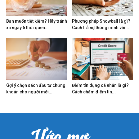
Bạn muốn tiết kiệm? Hãy tránh
Phương pháp Snowball là gì?
xa ngay 5 thói quen...
Cách trả nợ thông minh với...
Gợi ý chọn sách đầu tư chứng
Điểm tín dụng cá nhân là gì?
khoán cho người mới...
Cách chấm điểm tín...