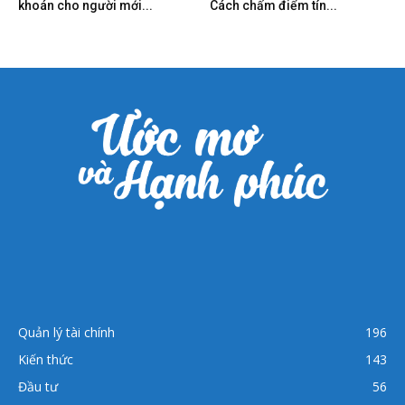
khoán cho người mới...
Cách chấm điểm tín...
Quản lý tài chính
196
Kiến thức
143
Đầu tư
56