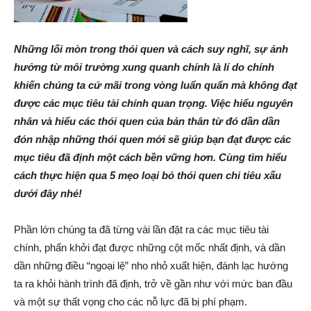
Những lối mòn trong thói quen và cách suy nghĩ, sự ảnh
hưởng từ môi trường xung quanh chính là lí do chính
khiến chúng ta cứ mãi trong vòng luẩn quẩn mà không đạt
được các mục tiêu tài chính quan trọng. Việc hiểu nguyên
nhân và hiểu các thói quen của bản thân từ đó dần dần
đón nhập những thói quen mới sẽ giúp bạn đạt được các
mục tiêu đã định một cách bền vững hơn. Cùng tìm hiểu
cách thực hiện qua 5 mẹo loại bỏ thói quen chi tiêu xấu
dưới đây nhé!
Phần lớn chúng ta đã từng vài lần đặt ra các mục tiêu tài
chính, phấn khởi đạt được những cột mốc nhất định, và dần
dần những điều “ngoại lệ” nho nhỏ xuất hiện, đánh lạc hướng
ta ra khỏi hành trình đã định, trở về gần như với mức ban đầu
và một sự thất vọng cho các nỗ lực đã bị phí phạm.