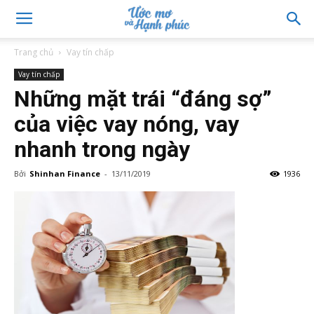
Trang chủ
Vay tín chấp
Vay tín chấp
Những mặt trái “đáng sợ”
của việc vay nóng, vay
nhanh trong ngày
Bởi
Shinhan Finance
-
13/11/2019
1936