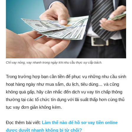
Chỉ vay nóng, vay nhanh trong ngày khi nhu cầu thực sự cấp bách.
Trong trường hợp bạn cần tiền để phục vụ những nhu cầu sinh
hoạt hàng ngày như mua sắm, du lịch, tiêu dùng… và cũng
không quá gấp, hãy cân nhắc đến dịch vụ vay tín chấp thông
thường tại các tổ chức tín dụng với lãi suất thấp hơn cùng thủ
tục vay đơn giản không kém.
Đọc thêm bài viết:
Làm thế nào để hồ sơ vay tiền online
được duyệt nhanh không bị từ chối?