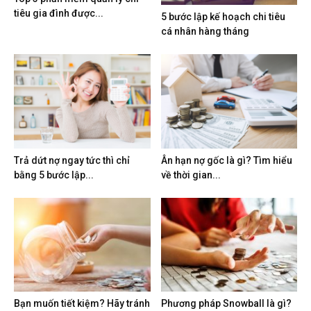
tiêu gia đình được...
5 bước lập kế hoạch chi tiêu
cá nhân hàng tháng
Trả dứt nợ ngay tức thì chỉ
Ân hạn nợ gốc là gì? Tìm hiểu
bằng 5 bước lập...
về thời gian...
Bạn muốn tiết kiệm? Hãy tránh
Phương pháp Snowball là gì?