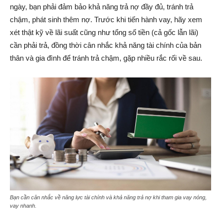
ngày, bạn phải đảm bảo khả năng trả nợ đầy đủ, tránh trả
chậm, phát sinh thêm nợ. Trước khi tiến hành vay, hãy xem
xét thật kỹ về lãi suất cũng như tổng số tiền (cả gốc lẫn lãi)
cần phải trả, đồng thời cân nhắc khả năng tài chính của bản
thân và gia đình để tránh trả chậm, gặp nhiều rắc rối về sau.
Bạn cần cân nhắc về năng lực tài chính và khả năng trả nợ khi tham gia vay nóng,
vay nhanh.